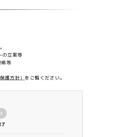
。
トの立案等
連絡等
保護方針）
をご覧ください。
3
完了