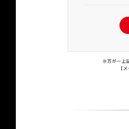
※万が一上
【