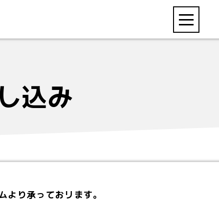
toggle
navigation
し込み
ムより承っておリます。