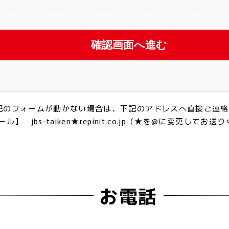
記のフォームが動かない場合は、下記のアドレスへ直接ご連絡
メール】
jbs-taiken★repinit.co.jp
（★を@に変更してお送り
お電話