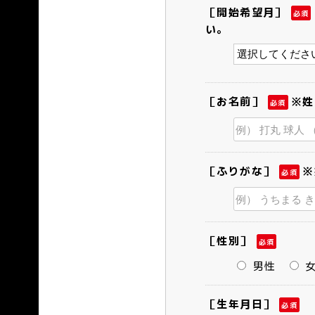
［開始希望月］
必須
い。
［お名前］
※姓
必須
［ふりがな］
※
必須
［性別］
必須
男性
［生年月日］
必須