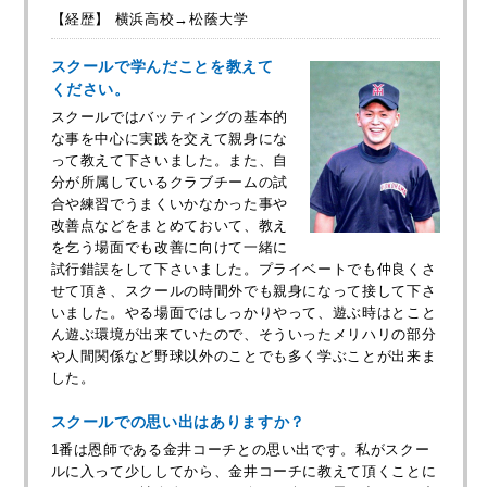
【経歴】 横浜高校→松蔭大学
スクールで学んだことを教えて
ください。
スクールではバッティングの基本的
な事を中心に実践を交えて親身にな
って教えて下さいました。また、自
分が所属しているクラブチームの試
合や練習でうまくいかなかった事や
改善点などをまとめておいて、教え
を乞う場面でも改善に向けて一緒に
試行錯誤をして下さいました。プライベートでも仲良くさ
せて頂き、スクールの時間外でも親身になって接して下さ
いました。やる場面ではしっかりやって、遊ぶ時はとこと
ん遊ぶ環境が出来ていたので、そういったメリハリの部分
や人間関係など野球以外のことでも多く学ぶことが出来ま
した。
スクールでの思い出はありますか？
1番は恩師である金井コーチとの思い出です。私がスクー
ルに入って少ししてから、金井コーチに教えて頂くことに