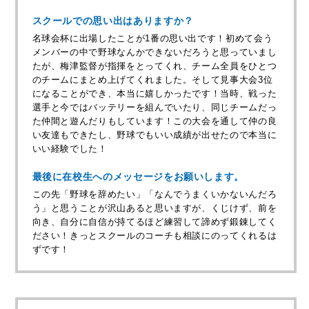
スクールでの思い出はありますか？
名球会杯に出場したことが1番の思い出です！初めて会う
メンバーの中で野球なんかできないだろうと思っていまし
たが、梅津監督が指揮をとってくれ、チーム全員をひとつ
のチームにまとめ上げてくれました。そして見事大会3位
になることができ、本当に嬉しかったです！当時、戦った
選手と今ではバッテリーを組んでいたり、同じチームだっ
た仲間と遊んだりもしています！この大会を通して仲の良
い友達もできたし、野球でもいい成績が出せたので本当に
いい経験でした！
最後に在校生へのメッセージをお願いします。
この先「野球を辞めたい」「なんでうまくいかないんだろ
う」と思うことが沢山あると思いますが、くじけず、前を
向き、自分に自信が持てるほど練習して諦めず鍛錬してく
ださい！きっとスクールのコーチも相談にのってくれるは
ずです！