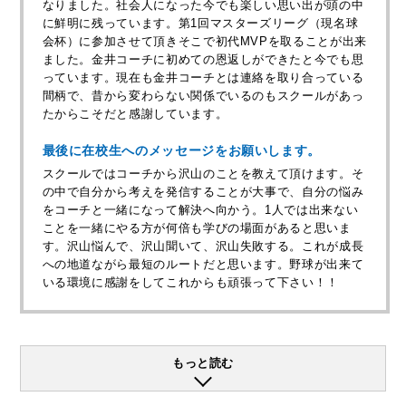
なりました。社会人になった今でも楽しい思い出が頭の中
に鮮明に残っています。第1回マスターズリーグ（現名球
会杯）に参加させて頂きそこで初代MVPを取ることが出来
ました。金井コーチに初めての恩返しができたと今でも思
っています。現在も金井コーチとは連絡を取り合っている
間柄で、昔から変わらない関係でいるのもスクールがあっ
たからこそだと感謝しています。
最後に在校生へのメッセージをお願いします。
スクールではコーチから沢山のことを教えて頂けます。そ
の中で自分から考えを発信することが大事で、自分の悩み
をコーチと一緒になって解決へ向かう。1人では出来ない
ことを一緒にやる方が何倍も学びの場面があると思いま
す。沢山悩んで、沢山聞いて、沢山失敗する。これが成長
への地道ながら最短のルートだと思います。野球が出来て
いる環境に感謝をしてこれからも頑張って下さい！！
もっと読む