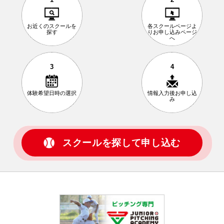
お近くの
スクールを
各スクールページ
よ
探す
りお申し込み
ページ
へ
3
4
体験希望日時の
選択
情報入力後
お申し込
み
スクールを探して申し込む