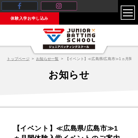
toggl
体験入学お申し込み
navig
トップページ
お知らせ一覧
【イベント】≪広島県/広島市≫1ヵ月間体
お知らせ
【イベント】≪広島県/広島市≫1