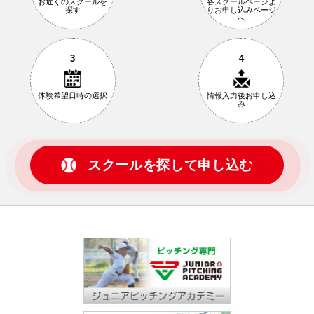
お近くの
スクールを
各スクールページ
よ
探す
りお申し込み
ページ
へ
3
4
体験希望日時の
選択
情報入力後
お申し込
み
スクールを探して申し込む