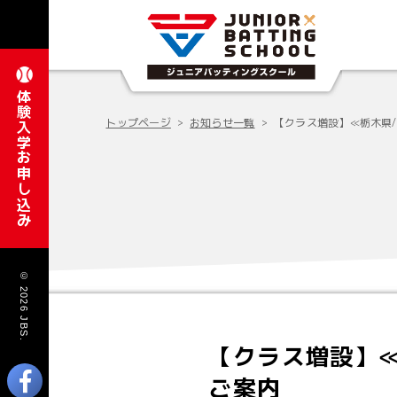
体験入学お申し込み
トップページ
お知らせ一覧
【クラス増設】≪栃木県/
© 2026 JBS.
【クラス増設】≪
ご案内