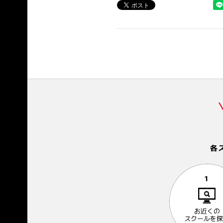
各
1
お近くの
スクールを探