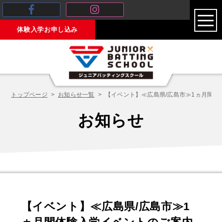
toggl
体験入学お申し込み
navig
トップページ
お知らせ一覧
【イベント】≪広島県/広島市≫1ヵ月間体
お知らせ
【イベント】≪広島県/広島市≫1