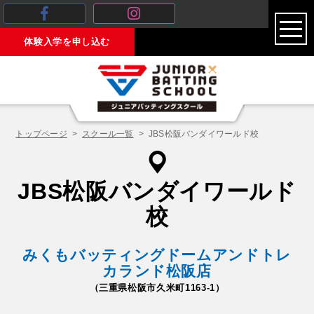
toggl
体験入学を申し込む
navig
トップページ
スクール一覧
JBS松阪バンダイワールド校
JBS松阪バンダイワールド
校
みくもバッティングドームアンドトレ
カランド松阪店
（三重県松阪市久米町1163-1）