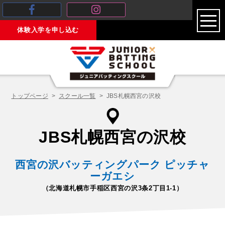
toggl
体験入学を申し込む
navig
トップページ
スクール一覧
JBS札幌西宮の沢校
JBS札幌西宮の沢校
西宮の沢バッティングパーク ピッチャ
ーガエシ
（北海道札幌市手稲区西宮の沢3条2丁目1-1）