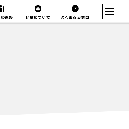
toggle
生の進路
料金について
よくあるご質問
navigation