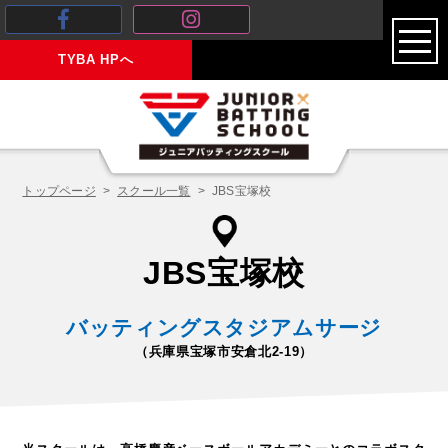
toggl
TYBA HPへ
navig
トップページ
スクール一覧
JBS宝塚校
JBS宝塚校
バッティングスタジアムサージ
（兵庫県宝塚市安倉北2-19）