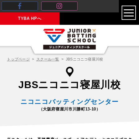
toggl
TYBA HPへ
navig
トップページ
スクール一覧
JBSニコニコ寝屋川校
JBSニコニコ寝屋川校
ニコニコバッティングセンター
（大阪府寝屋川市川勝町13-10）