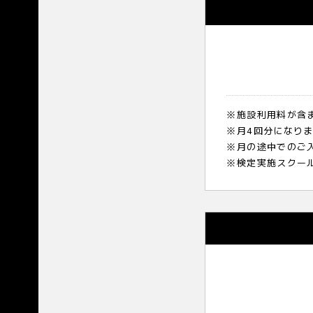
※施設利用料が含
※月4回分になり
※月の途中でのご
※検定実施スクー