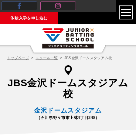
toggl
体験入学を申し込む
navig
トップページ
スクール一覧
JBS金沢ドームスタジアム校
JBS金沢ドームスタジアム
校
金沢ドームスタジアム
（石川県野々市市上林4丁目348）