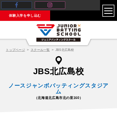
toggl
体験入学を申し込む
navig
トップページ
スクール一覧
JBS北広島校
JBS北広島校
ノースジャンボバッティングスタジア
ム
（北海道北広島市北の里160）