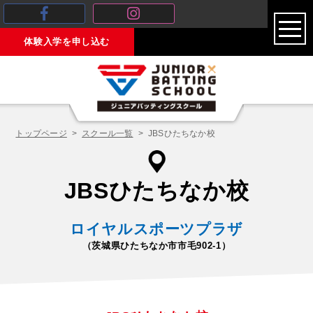
toggl
体験入学を申し込む
navig
トップページ
スクール一覧
JBSひたちなか校
JBSひたちなか校
ロイヤルスポーツプラザ
（茨城県ひたちなか市市毛902-1）