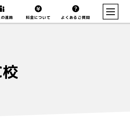
toggle
生の進路
料金について
よくあるご質問
navigation
C校